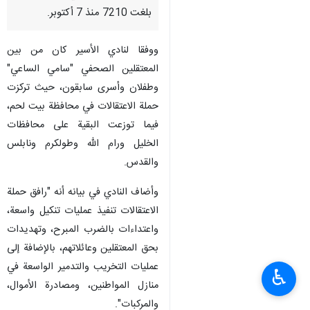
طهران/ 25 شباط/ فبراير/ ارنا-
أعلن نادي الأسير الفلسطيني ان
حصيلة المعتقلين في الضفة الغربية
بلغت 7210 منذ 7 أكتوبر.
ووفقا لنادي الأسير كان من بين
المعتقلين الصحفي "سامي الساعي"
وطفلان وأسرى سابقون، حيث تركزت
حملة الاعتقالات في محافظة بيت لحم،
فيما توزعت البقية على محافظات
الخليل ورام الله وطولكرم ونابلس
والقدس.
♿︎
وأضاف النادي في بيانه أنه "رافق حملة
الاعتقالات تنفيذ عمليات تنكيل واسعة،