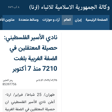
٨ آب ٢٠٢٦
الصفحة الرئيسية
إيران
العالم
آراء و حوارات
وسائط متعددة
عناوين الأخب
نادي الأسير الفلسطيني:
حصيلة المعتقلين في
الضفة الغربية بلغت
7210 منذ 7 أكتوبر
٢٥‏/٠٢‏/٢٠٢٤، ٥:٥٦ م
رمز الخبر:
85397756