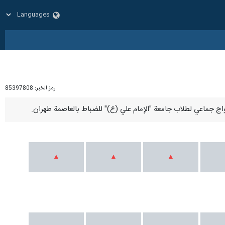
رمز الخبر:
85397808
اج جماعي لطلاب جامعة "الإمام علي (ع)" للضباط بالعاصمة طهران.