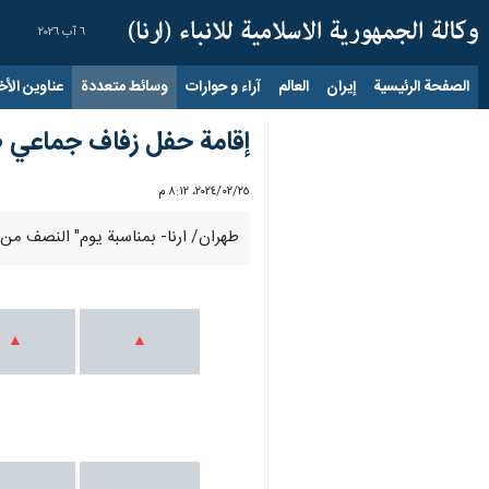
٦ آب ٢٠٢٦
الصفحة الرئيسية
إيران
العالم
آراء و حوارات
وسائط متعددة
عناوين الأخب
إقامة حفل زفاف جماعي 
٢٥‏/٠٢‏/٢٠٢٤، ٨:١٢ م
طهران/ ارنا- بمناسبة يوم" النصف من 