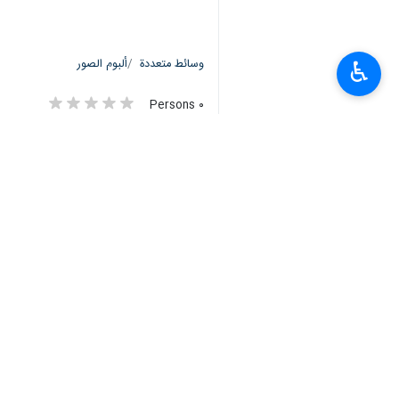
وسائط متعددة
ألبوم الصور
♿︎
٠ Persons
سمات
يوم النصف من شعبان
جامعة الامام الحسين (ع)
للضباط
حفل الزواج