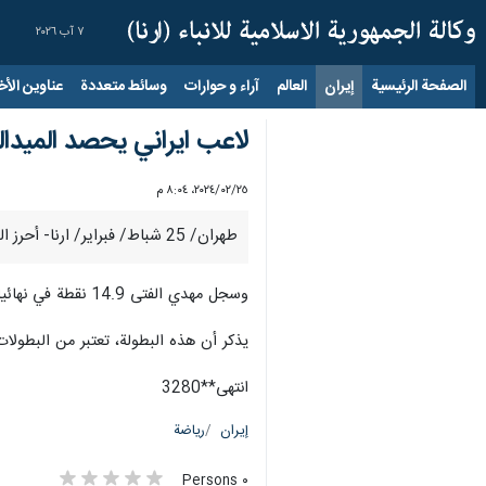
٧ آب ٢٠٢٦
الصفحة الرئيسية
إيران
العالم
آراء و حوارات
وسائط متعددة
عناوين الأخب
لاعب ايراني يحصد الميدال
٢٥‏/٠٢‏/٢٠٢٤، ٨:٠٤ م
طهران/ 25 شباط/ فبراير/ ارنا- أحرز اللاعب الايراني "مهدي الفتی" الميدالية الفضية في بطولة كأس العالم للجمباز بألمانيا.
وسجل مهدي الفتی 14.9 نقطة في نهائيات بطولة كأس العالم للجمباز بألمانيا وحصل على الميدالية الفضية في هذه المنافسات.
یذکر أن هذه البطولة، تعتبر من البطولات ال
انتهی**3280
إيران
رياضة
٠ Persons