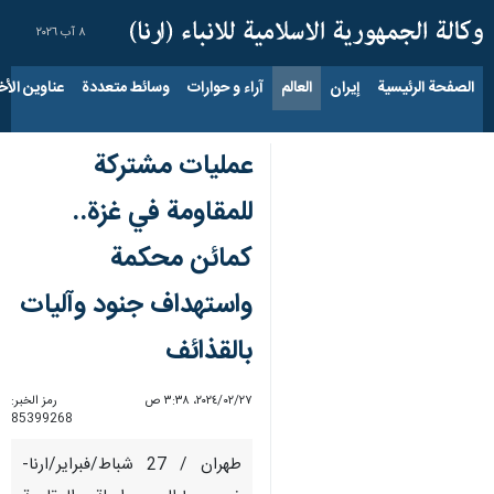
٨ آب ٢٠٢٦
الصفحة الرئيسية
إيران
العالم
آراء و حوارات
وسائط متعددة
عناوين الأخب
عمليات مشتركة
للمقاومة في غزة..
كمائن محكمة
واستهداف جنود وآليات
بالقذائف
٢٧‏/٠٢‏/٢٠٢٤، ٣:٣٨ ص
رمز الخبر:
85399268
طهران / 27 شباط/فبراير/ارنا-