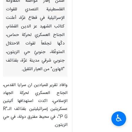
ضمن إطار مواصلة المقاومة
الفلسطينية التصدي للقوات
الإسرائيلية في قطاع غزّة، أعلنت
كتائب الشهيد عز الدين القسّام،
الجناح العسكري لحركة حماس،
دكّها تجمّعاً لقوات الاحتلال
المتوغّلة، جنوبيّ حي الزيتون،
جنوبي شرقي مدينة غزّة، بقذائف
"الهاون" من العيار الثقيل.
وافاد تقرير للميادين ان سرايا القدس،
الجناح العسكري لحركة الجهاد
الإسلامي، اكدت استهدافها آليتين
عسكريتين إسرائيليتين بقذائف الـ"R
♿︎
P G"، في محيط مفترق دولة، في حي
الزيتون.