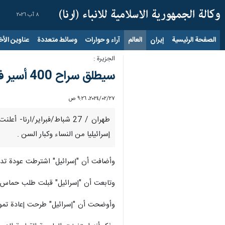
٨ آب ٢٠٢٦
الصفحة الرئيسية
إيران
العالم
آراء و حوارات
وسائط متعددة
عناوين الأخب
الجزيرة :
سيطلق سراح 400 أسير فلسطيني
٢٧‏/٠٢‏/٢٠٢٤، ٩:٢٦ ص
إسرائيليا من النساء وكبار السن .
وأضافت أن "إسرائيل" اشترطت عودة تدري
وتابعت أن "إسرائيل" قبلت طلب حماس زي
وأوضحت أن "إسرائيل" طرحت إعادة تموضع قوات