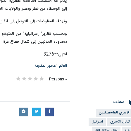
يذكر أنه احتضنت العاصمة القطرية الدو
إلى الوسطاء من قطر ومصر والولايات الم
وتهدف المفاوضات إلى التوصل إلى اتفاق
وبحسب تقارير" إسرائيلية" من المتوقع 
محدودة للمدنيين إلى شمال قطاع غزة.
انتهى**3276
العالم
محور المقاومة
٠ Persons
سمات
الاسرى الفلسطينيين
تبادل الاسرى
اسرائيل
غزة
وقف اطلاق النار