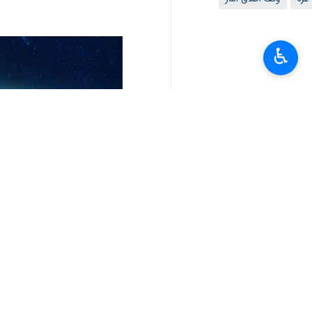
♿︎
تعليقك