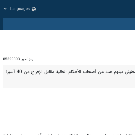
رمز الخبر:
85399393
طهران / 27 شباط/فبراير/ارنا- أعلنت قناة الجزيرة الاخبارية أن "إسرائيل" وافقت على إطلاق سراح 400 أسير فلسطيني بينهم عدد من أصحاب الأحكام العالية مقابل الإفراج عن 40 أسيرا