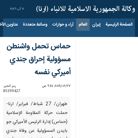
٧ آب ٢٠٢٦
الصفحة الرئيسية
إيران
العالم
آراء و حوارات
وسائط متعددة
عناوين الأخب
حماس تحمل واشنطن
مسؤولية إحراق جندي
أميركي نفسه
٢٧‏/٠٢‏/٢٠٢٤، ٩:٤٤ ص
رمز الخبر:
85399427
طهران/ 27 شباط/ فبراير/ ارنا-
حملت حركة المقاومة الإسلامية
(حماس) إدارة الرئيس الأميركي جو
بايدن المسؤولية عن وفاة جندي