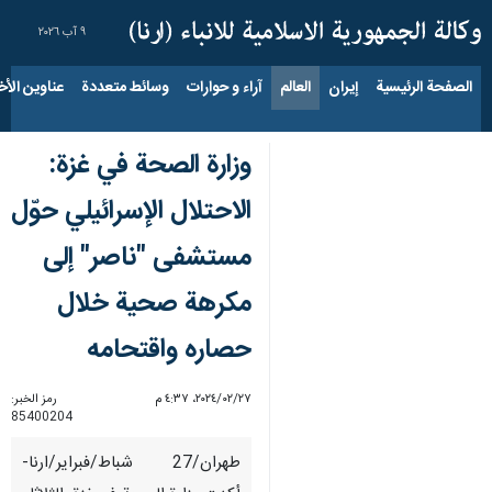
٩ آب ٢٠٢٦
الصفحة الرئيسية
إيران
العالم
آراء و حوارات
وسائط متعددة
عناوين الأخب
وزارة الصحة في غزة:
الاحتلال الإسرائيلي حوّل
مستشفی "ناصر" إلى
مكرهة صحية خلال
حصاره واقتحامه
٢٧‏/٠٢‏/٢٠٢٤، ٤:٣٧ م
رمز الخبر:
85400204
طهران/27 شباط/فبرایر/ارنا-