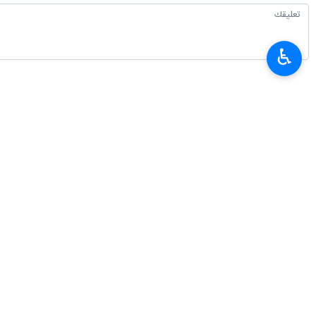
♿︎
أحدث الأخبار
قاليباف: الصحفيون مجاهدون.. الوعي خندقهم والحقيقة سلاحهم
٢٠٢٦-٠٨-٠٨ ٠٩:٠٢
وزارة الدفاع: الصحفيون يُعدون ركيزة أساسية في صياغة الخطاب الدفاعي الشام
٢٠٢٦-٠٨-٠٨ ٠٨:٥٩
الحرس الثوري: اعتراف وسائل الإعلام الأجنبية بهزيمة ترامب هو ثمرة نضال الإعل
٢٠٢٦-٠٨-٠٨ ٠٦:٥٧