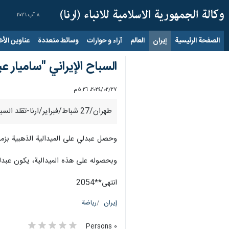
٨ آب ٢٠٢٦
الصفحة الرئيسية
إيران
العالم
آراء و حوارات
وسائط متعددة
عناوين الأخب
السباح الإيراني "ساميار ع
٢٧‏/٠٢‏/٢٠٢٤، ٥:٢٦ م
طهران/27 شباط/فبرایر/ارنا-تقلد السباح الايراني "ساميار عبدلي" الميدالية الذهبية في اطار دورة الالعاب الآسيوية للفئات العمرية الجارية حاليا في فیلیبین.
وحصل عبدلي على الميدالية الذهبية بزمن قياسي قدره 00:22.83 ثانية بسباق 50 متر 
وبحصوله على هذه الميدالية، يكون عبدلي
انتهی**2054
إيران
رياضة
٠ Persons