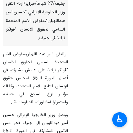
جنیف/27 شباط/فبرایر/ارنا- التقی
وزير الخارجية الايراني "حسين امير
عبداللهيان"،مفوض الامم المتحدة
السامي لحقوق الانسان "فولكر
ترك" في جنيف.
والتقی امير عبد اللهيان،مفوض الامم
المتحدة السامي لحقوق الانسان
"فولكر ترك"، على هامش مشاركته في
أعمال الدورة الـ55 لمجلس حقوق
الإنسان التابع للأمم المتحدة، وكذلك
مؤتمر نزع السلاح في جنيف،
واستمرارا لمشاوراته الدبلوماسية .
ووصل وزير الخارجية الإيراني حسين
♿︎
أمير عبداللهيان إلى جنيف فجر امس
الاثنين للمشاركة في الدورة الـ55