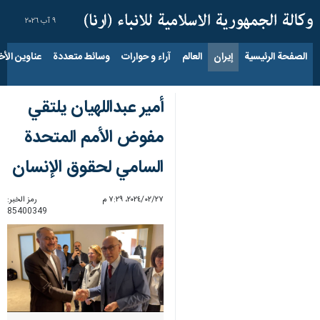
٩ آب ٢٠٢٦
الصفحة الرئيسية
إيران
العالم
آراء و حوارات
وسائط متعددة
عناوين الأخب
أمير عبداللهيان يلتقي
مفوض الأمم المتحدة
السامي لحقوق الإنسان
٢٧‏/٠٢‏/٢٠٢٤، ٧:٢٩ م
رمز الخبر:
85400349