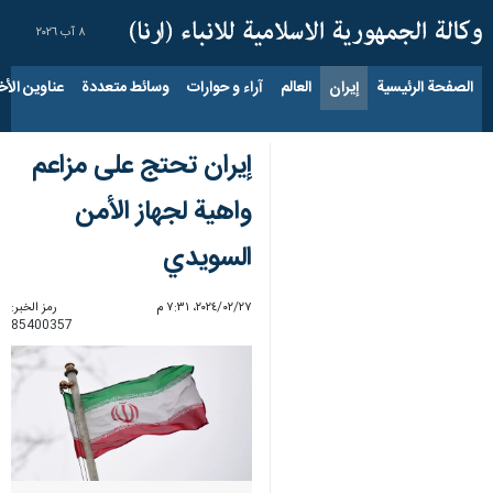
٨ آب ٢٠٢٦
الصفحة الرئيسية
إيران
العالم
آراء و حوارات
وسائط متعددة
عناوين الأخب
إيران تحتج علی مزاعم
واهية لجهاز الأمن
السويدي
٢٧‏/٠٢‏/٢٠٢٤، ٧:٣١ م
رمز الخبر:
85400357