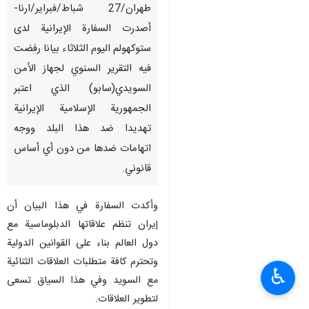
طهران/27 شباط/فبرایر/ارنا-
أصدرت السفارة الإيرانية لدی
ستوکهولم الیوم الثلاثاء بیانا رفضت
فیه التقریر السنوي لجهاز الأمن
السویدي(سابو) الذي اعتبر
الجمهوریة الإسلامية الإيرانية
تهدیدا ضد هذا البلد ووجه
اتهامات ضدها من دون أي أساس
قانوني.
وأکدت السفارة في هذا البیان أن
إيران تنظم علاقاتها الدبلوماسیة مع
دول العالم بناء علی القوانین الدولیة
وتحترم کافة متطلبات العلاقات الثنائية
♿︎
مع السوید وفي هذا السیاق تسعی
لتطویر العلاقات.