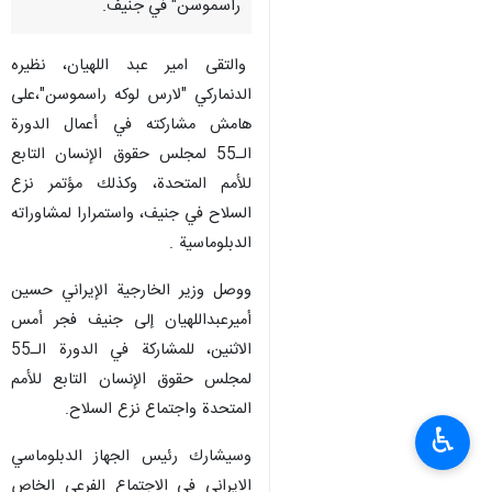
راسموسن" في جنيف.
والتقی امير عبد اللهيان، نظيره
الدنماركي "لارس لوكه راسموسن"،على
هامش مشاركته في أعمال الدورة
الـ55 لمجلس حقوق الإنسان التابع
للأمم المتحدة، وكذلك مؤتمر نزع
السلاح في جنيف، واستمرارا لمشاوراته
الدبلوماسية .
ووصل وزير الخارجية الإيراني حسين
أميرعبداللهيان إلى جنيف فجر أمس
الاثنين، للمشاركة في الدورة الـ55
لمجلس حقوق الإنسان التابع للأمم
المتحدة واجتماع نزع السلاح.
♿︎
وسيشارك رئيس الجهاز الدبلوماسي
الايراني في الاجتماع الفرعي الخاص