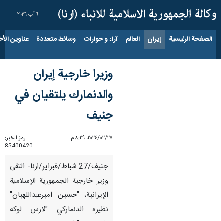
٦ آب ٢٠٢٦
الصفحة الرئيسية
إيران
العالم
آراء و حوارات
وسائط متعددة
عناوين الأخب
وزيرا خارجية إيران
والدنمارك يلتقيان في
جنيف
٢٧‏/٠٢‏/٢٠٢٤، ٨:٢٩ م
رمز الخبر:
85400420
جنیف/27 شباط/فبرایر/ارنا- التقى
وزير خارجية الجمهورية الإسلامية
الإيرانية، "حسين اميرعبداللهيان"
نظيره الدنماركي "لارس لوكه