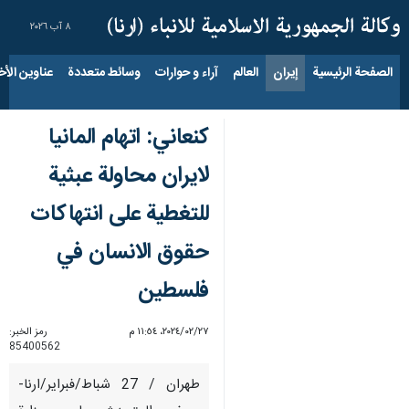
٨ آب ٢٠٢٦
الصفحة الرئيسية
إيران
العالم
آراء و حوارات
وسائط متعددة
عناوين الأخب
كنعاني: اتهام المانيا
لايران محاولة عبثية
للتغطية على انتهاكات
حقوق الانسان في
فلسطين
٢٧‏/٠٢‏/٢٠٢٤، ١١:٥٤ م
رمز الخبر:
85400562
طهران / 27 شباط/فبراير/ارنا-