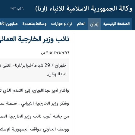
٦ آب ٢٠٢٦
الصفحة الرئيسية
إيران
العالم
آراء و حوارات
وسائط متعددة
عناوين الأخب
نائب وزير الخارجية العماني
٢٩‏/٠٢‏/٢٠٢٤، ٣:٤٢ ص
طهران / 29 شباط/فبراير/ارن
عبداللهيان.
واشار امير عبداللهيان، إلى التقدم الذي
وشكر وزير الخارجية الايراني ، سلطنة 
من جانبه أعرب نائب وزير الخارجية العم
ووصف الحارثي مواقف الجمهورية الإسلامية