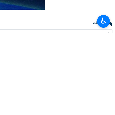
♿︎
تعليقك
أحدث الأخبار
وزير العلوم: وضع خبرات ايران بتصرف العراق لتطوير التعليم العالي
٢٠٢٦-٠٨-٠٦ ١٩:٥٣