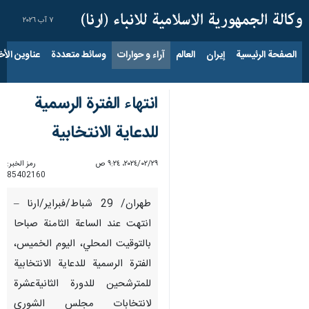
٧ آب ٢٠٢٦
الصفحة الرئيسية
إيران
العالم
آراء و حوارات
وسائط متعددة
عناوين الأخب
انتهاء الفترة الرسمية
للدعاية الانتخابية
٢٩‏/٠٢‏/٢٠٢٤، ٩:٢٤ ص
رمز الخبر:
85402160
طهران/ 29 شباط/فبراير/ارنا –
انتهت عند الساعة الثامنة صباحا
بالتوقيت المحلي، اليوم الخميس،
الفترة الرسمية للدعاية الانتخابية
للمترشحين للدورة الثانيةعشرة
لانتخابات مجلس الشورى