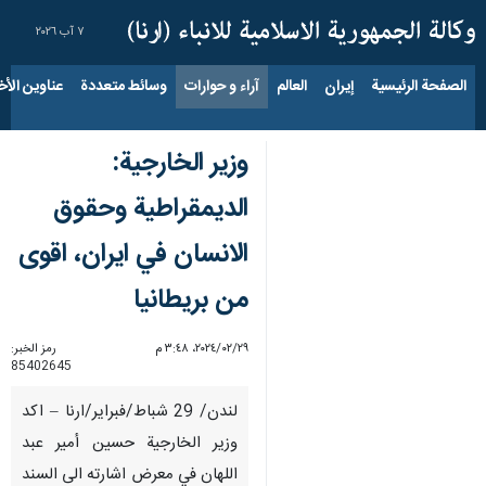
٧ آب ٢٠٢٦
الصفحة الرئيسية
إيران
العالم
آراء و حوارات
وسائط متعددة
عناوين الأخب
وزير الخارجية:
الديمقراطية وحقوق
الانسان في ايران، اقوى
من بريطانيا
٢٩‏/٠٢‏/٢٠٢٤، ٣:٤٨ م
رمز الخبر:
85402645
لندن/ 29 شباط/فبراير/ارنا – اكد
وزير الخارجية حسين أمير عبد
اللهان في معرض اشارته الى السند