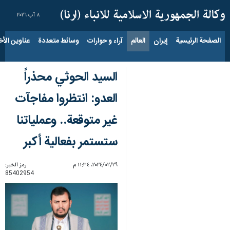
٨ آب ٢٠٢٦
الصفحة الرئيسية
إيران
العالم
آراء و حوارات
وسائط متعددة
عناوين الأخب
السيد الحوثي محذراً
العدو: انتظروا مفاجآت
غير متوقعة.. وعملياتنا
ستستمر بفعالية أكبر
٢٩‏/٠٢‏/٢٠٢٤، ١١:٣٤ م
رمز الخبر:
85402954