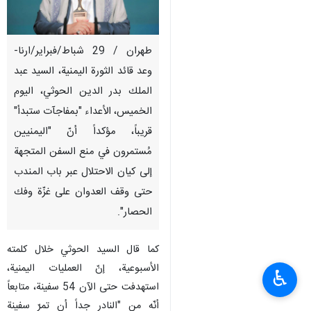
طهران / 29 شباط/فبراير/ارنا-
وعد قائد الثورة اليمنية، السيد عبد
الملك بدر الدين الحوثي، اليوم
الخميس، الأعداء "بمفاجآت ستبدأ"
قريباً، مؤكداً أنّ "اليمنيين
مُستمرون في منع السفن المتجهة
إلى كيان الاحتلال عبر باب المندب
حتى وقف العدوان على غزّة وفك
الحصار".
كما قال السيد الحوثي خلال كلمته
الأسبوعية، إنّ العمليات اليمنية،
♿︎
استهدفت حتى الآن 54 سفينة، متابعاً
أنّه من "النادر جداً أن تمرّ سفينة