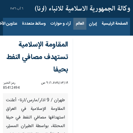
٦ آب ٢٠٢٦
الصفحة الرئيسية
إيران
العالم
آراء و حوارات
وسائط متعددة
عناوين الأخب
المقاومة الإسلامية
تستهدف مصافي النفط
بحيفا
٠٩‏/٠٣‏/٢٠٢٤، ٩:١٦ ص
رمز الخبر:
85412494
طهران / 9 اذار/مارس/ارنا- أعلنت
المقاومة الإسلامية في العراق
استهدافها مصافي النفط في حيفا
المحتلة، بواسطة الطيران المسيّر،