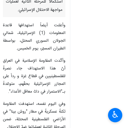
استكمالاً للمرحلة الثانية لعمليات
مواجهة الاحتلال الإسرائيلي.
وأعلنت أيضاً استهدافها قاعدة
المعلومات (1) الإسرائيلية، شمالي
الجولان السوري المحتل، بواسطة
الطيران المسيّر، يوم الخميس.
وأكّدت المقاومة الإسلامية في العراق
أنّ هذا الاستهداف جاء نصرةً
للفلسطينيين في قطاع غزة و رداً على
المجازر الإسرائيلية بحقّهم، متوعّدةً
بـ"الاستمرار في دكّ معاقل الأعداء".
وفي اليوم نفسه، استهدفت المقاومة
ثكنةً عسكريةً في مطار "روش بينا" في
♿︎
الأراضي الفلسطينية المحتلة، ضمن
المرحلة الثانية لعملياتها ضدّ الاحتلال.