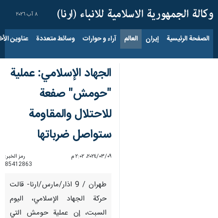
٨ آب ٢٠٢٦
الصفحة الرئيسية
إيران
العالم
آراء و حوارات
وسائط متعددة
عناوين الأخب
الجهاد الإسلامي: عملية
"حومش" صفعة
للاحتلال والمقاومة
ستواصل ضرباتها
٠٩‏/٠٣‏/٢٠٢٤، ٢:٠٢ م
رمز الخبر:
85412863
طهران / 9 اذار/مارس/ارنا- قالت
حركة الجهاد الإسلامي، اليوم
السبت، إن عملية حومش التي