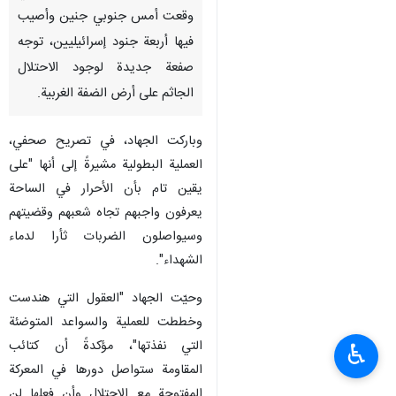
وقعت أمس جنوبي جنين وأصيب
فيها أربعة جنود إسرائيليين، توجه
صفعة جديدة لوجود الاحتلال
الجاثم على أرض الضفة الغربية.
وباركت الجهاد، في تصريح صحفي،
العملية البطولية مشيرةً إلى أنها "على
يقين تام بأن الأحرار في الساحة
يعرفون واجبهم تجاه شعبهم وقضيتهم
وسيواصلون الضربات ثأرا لدماء
الشهداء".
وحيّت الجهاد "العقول التي هندست
وخططت للعملية والسواعد المتوضئة
التي نفذتها"، مؤكدةً أن كتائب
♿︎
المقاومة ستواصل دورها في المعركة
المفتوحة مع الاحتلال وأن فعلها لن