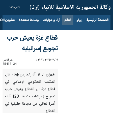
٩ آب ٢٠٢٦
الصفحة الرئيسية
إيران
العالم
آراء و حوارات
وسائط متعددة
عناوين الأخب
قطاع غزة يعيش حرب
تجويع إسرائيلية
٠٩‏/٠٣‏/٢٠٢٤، ٣:٣٦ م
رمز الخبر:
85413134
طهران / 9 آذار/مارس/إرنا- قال
المكتب الحكومي الإعلامي في
قطاع غزة ان القطاع يعيش حرب
تجويع إسرائيلية مضيفا: 120 ألف
أسرة تعاني من مجاعة حقيقية في
القطاع.