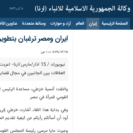
٨ آب ٢٠٢٦
الصفحة الرئيسية
إيران
العالم
آراء و حوارات
وسائط متعددة
عناوين الأخب
ايران ومصر ترغبان بتطوير 
١٥‏/٠٣‏/٢٠٢٤، ١:٠٠ ص
نيويورك / 15 اذار/مارس/ا
العلاقات بين الجانبين في مجال قضايا ا
والتقت أنسية خزعلي، مساعدة الرئيس الإي
القومي للمرأة في مصر.
وفي بداية هذا اللقاء أشارت خزعلي إلى ع
أود أن أسألكم رأيكم عن كيفية تقديم ال
وعبرت مايا مرسي رئيسة المجلس القومي ل