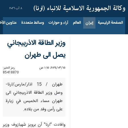
٨ آب ٢٠٢٦
الصفحة الرئيسية
إيران
العالم
آراء و حوارات
وسائط متعددة
عناوين الأخب
وزير الطاقة الاذربيجاني
يصل الى طهران
١٥‏/٠٣‏/٢٠٢٤، ١:١٥ ص
رمز الخبر:
85418870
طهران / 15 اذار/مارس/ارنا-
وصل وزير الطاقة الاذربيجاني الى
طهران مساء الخميس في زيارة
على رأس وفد من بلاده.
وافادت "ارنا" أن برويز شهبازوف وزير