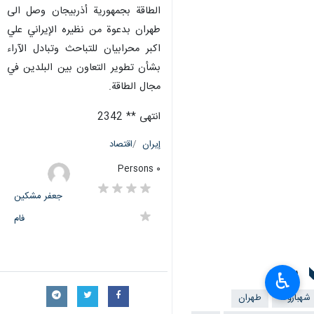
الطاقة بجمهورية أذربيجان وصل الى
طهران بدعوة من نظيره الإيراني علي
اكبر محرابيان للتباحث وتبادل الآراء
بشأن تطوير التعاون بين البلدين في
مجال الطاقة.
انتهى ** 2342
إيران
اقتصاد
٠ Persons
جعفر مشکین
فام
سمات
♿︎
شهبازوف
طهران