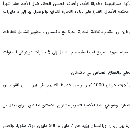
أنها استراتيجية وطويلة الأمد، وأضاف: لحسن الحظ، خلال الأحد عشر شهراً
الماضية، زاد حجم تجارتنا المشتركة بنسبة 11% ليصل إلى 2.5 مليار دولار، ولدى رجال الدولة في البلدين، بما في ذلك مجتمع الأعمال، القدرة على زيادة التجارة الثنائية والوصول بها إلى 5 مليارات
ال: ان التقدم باتفاقية التجارة الحرة مع باكستان والتطوير الشامل للعلاقات
وأضاف أميري مقدم: مع تنفيذ اتفاقية التجارة الحرة والاتفاقيات الثنائية الأخرى بين الحكومتين لتعزيز التجارة المشتركة، سيتم تمهيد الطريق لمضاعفة حجم التبادل إلى 5 مليارات دولار في السنوات
محلي والقطاع الصناعي في باكستان.
وقال أميري مقدم: منذ عام 2009، استعدت الجمهورية الإسلامية الإيرانية بشكل كامل لتنفيذ مشروع الغاز المشترك وأنجزت حوالي 1000 كيلومتر من خطوط الأنابيب في إيران الى القرب من
رة، وهو في غاية الأهمية لتطوير مشاريع باكستان لذا فان ايران تبذل كل
من جانبه قال إحسان ظفر بختاوري رئيس غرفة تجارة وصناعة إسلام أباد في كلمة ألقاها في هذا اللقاء: إن حجم التجارة بين إيران وباكستان يزيد عن 2 مليار و 500 مليون دولار سنويا، وتصدر