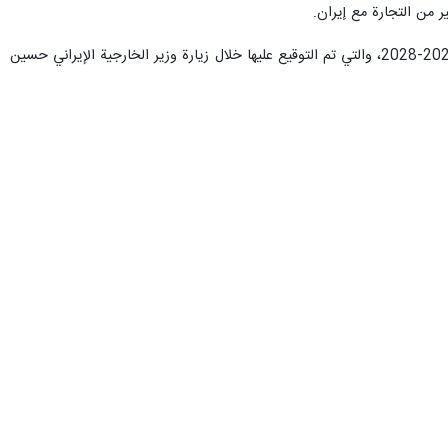
 من التجارة مع إيران.
وأضاف أن البلدين يعتزمان زيادة حجم التجارة المشتركة إلى 5 مليارات دولار في إطار خطة التعاون التجاري للأعوام 2023-2028، والتي تم التوقيع عليها خلال زيارة وزير الخارجية الإيراني حسين
جعفر مشکین فام