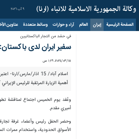
٩ آب ٢٠٢٦
الصفحة الرئيسية
إيران
العالم
آراء و حوارات
وسائط متعددة
عناوين الأخب
في حشد من التجار الباكستانيين
سفير ايران لدى باكستان: 
١٥‏/٠٣‏/٢٠٢٤، ١:٢٩ ص
اسلام آباد/ 15 اذار/مارس
أهمية الزيارة المرتقبة للرئيس الإيراني
وعُقد يوم الخميس اجتماع لمناقشة تطور
أميري مقدم.
وحضر الحفل رئيس وأعضاء غرفة تجارة إس
الأسواق الحدودية، واستخدام ممرات السك