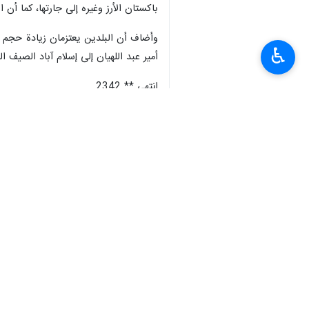
باكستان الأرز وغيره إلى جارتها، كما 
♿︎
أمير عبد اللهيان إلى إسلام آباد الصيف ا
انتهى ** 2342
إيران
سياسة
٠ Persons