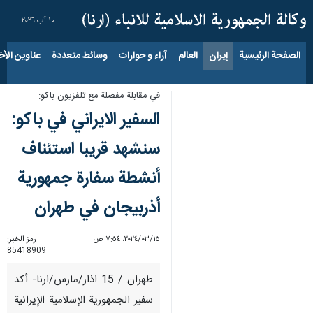
١٠ آب ٢٠٢٦
الصفحة الرئيسية
إيران
العالم
آراء و حوارات
وسائط متعددة
عناوين الأخب
في مقابلة مفصلة مع تلفزيون باكو:
السفير الايراني في باكو:
سنشهد قريبا استئناف
أنشطة سفارة جمهورية
أذربيجان في طهران
١٥‏/٠٣‏/٢٠٢٤، ٧:٥٤ ص
رمز الخبر:
85418909
طهران / 15 اذار/مارس/ارنا- أكد
سفير الجمهورية الإسلامية الإيرانية