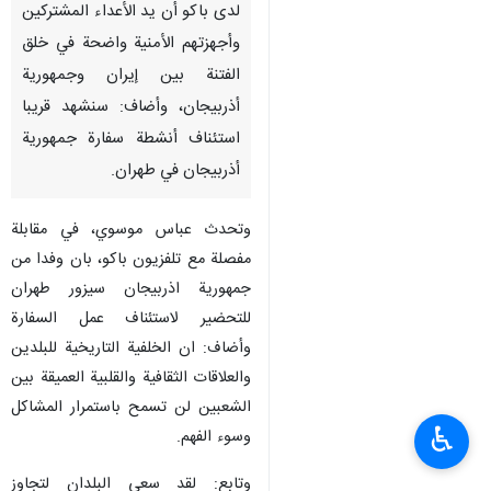
لدى باكو أن يد الأعداء المشتركين
وأجهزتهم الأمنية واضحة في خلق
الفتنة بين إيران وجمهورية
أذربيجان، وأضاف: سنشهد قريبا
استئناف أنشطة سفارة جمهورية
أذربيجان في طهران.
وتحدث عباس موسوي، في مقابلة
مفصلة مع تلفزيون باكو، بان وفدا من
جمهورية اذربيجان سيزور طهران
للتحضير لاستئناف عمل السفارة
وأضاف: ان الخلفية التاريخية للبلدين
والعلاقات الثقافية والقلبية العميقة بين
الشعبين لن تسمح باستمرار المشاكل
♿︎
وسوء الفهم.
وتابع: لقد سعى البلدان لتجاوز