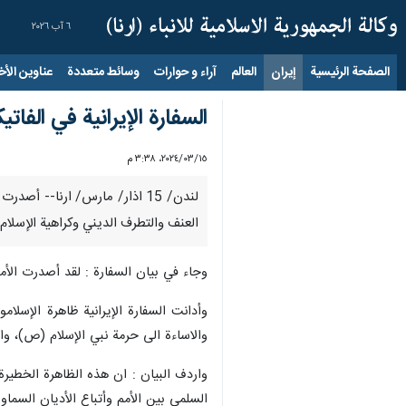
٦ آب ٢٠٢٦
الصفحة الرئيسية
إيران
العالم
آراء و حوارات
وسائط متعددة
عناوين الأخب
السفارة الإيرانية في الفا
١٥‏/٠٣‏/٢٠٢٤، ٣:٣٨ م
لندن/ 15 اذار/ مارس/ ارنا-- أ
العنف والتطرف الديني وكراهية الإسلا
وجاء في بيان السفارة : لقد أصدرت الأمم المتحدة قرارا يحدد يوم 15 مارس / آذار، "يوما دوليا لمكافحة الـ إسلامو
وأدانت السفارة الإيرانية ظاهرة الإسلا
والاساءة الى حرمة نبي الإسلام (ص)، وال
واردف البيان : ان هذه الظاهرة الخطيرة
السلمي بين الأمم وأتباع الأديان السماوي