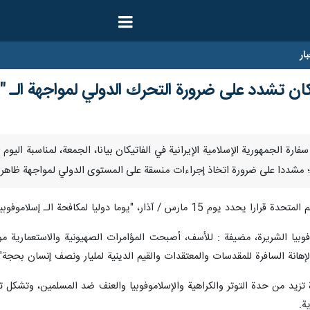
ار
تيكان تشدد على ضرورة التحرك الدولي لمواجهة الـ "
صدرت سفارة الجمهورية الإسلامية الإيرانية في الفاتيكان بيانا، الجمعة، لمناسبة ا
م؛ مشددا على ضرورة اتخاذ إجراءات منسقة على المستوى الدولي لمواجهة ظاهرة 
فوبيا"، والذي يمثل نقطة تحول في مكافحة الإسلاموفوبيا على الصعيد الدولي.
موفوبيا الشريرة، مضيفة : للأسف، أصبحت المؤامرات الصهيونية والاستعمارية م
إهانة السافرة للمقدسات والمعتقدات والقيم الدينية لمليار ونصف إنسان بحجة"حر
 تزيد من حدة التوتر والكراهية والإسلاموفوبيا والعنف ضد المسلمين، وتشكل ت
ة.