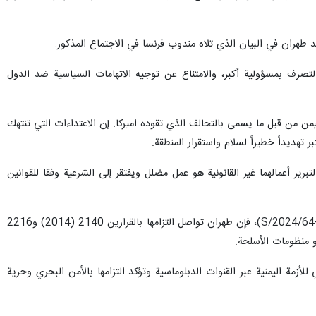
 ضد طهران في البيان الذي تلاه مندوب فرنسا في الاجتماع المذكور.
صرف بمسؤولية أكبر، والامتناع عن توجيه الاتهامات السياسية ضد الدول
يمن من قبل ما يسمى بالتحالف الذي تقوده اميركا. إن الاعتداءات التي تنتهك
هديداً خطيراً لسلام واستقرار المنطقة.
مم المتحدة من قبل اميركا وبريطانيا لتبرير أعمالهما غير القانونية هو عمل مضلل ويفتقر إلى الشرعية وفقا للقوانين
وتابع: كما ورد في المراسلات السابقة للجمهورية الإسلامية الإيرانية بتاريخ 15 يناير و19 فبراير 2024 (S/2024/64-S/2024/175)، فإن طهران تواصل التزامها بالقرارين 2140 (2014) و2216
للأزمة اليمنية عبر القنوات الدبلوماسية وتؤكد التزامها بالأمن البحري وحرية