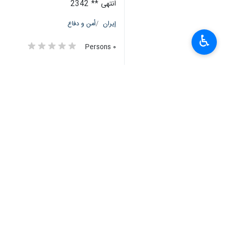
انتهى ** 2342
إيران
أمن و دفاع
♿︎
٠ Persons
سمات
أميركا
اتهامات لا اساس لها
بريطانيا
البحر الاحمر
اليمن
إيران