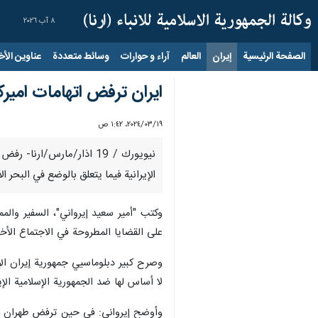
٨ آب ٢٠٢٦
الصفحة الرئيسية
إيران
العالم
آراء و حوارات
وسائط متعددة
عناوين الأخب
ايران ترفض اتهامات اميركا
١٩‏/٠٣‏/٢٠٢٤، ١:٤٢ ص
نيويورك / 19 اذار/مارس/ا
الإيرانية فيما يتعلق بالوضع في البحر ال
وكتب "أمير سعيد إيرواني"، السفير والم
على القضايا المطروحة في الاجتماع الأخير لمجلس الأمن بشأن اليمن في 14 مارس/آذار. وقد ت
وصرح كبير دبلوماسيي جمهورية إيران الإ
لا أساس لها ضد الجمهورية الإسلامية الإي
وأوضح إيرواني: في حين ترفض طهران بشك