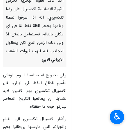
اكد قائد القوة البحرية لحرس
الثورة الاسلامية الادميرال علي رضا
تنكسيري، انه اذا سرقوا نفطنا
وقاموا بحجز ناقلة نفط لنا في اي
مكان بالعالم، فسنتعامل بالمثل، اذ
ولى ذلك الزمن الذي كان يتطاول
الاجانب فيه لنهب ثروات الشعب
الايراني الابي.
وفي تصريح له بمناسبة اليوم الوطني
لتأميم قطاع النفط في ايران، قال
الادميرال تنكسيري يوم الاثنين: لابد
لشبابنا ان يطالعوا التاريخ المعاصر
ليدركوا قيمة ما حققناه.
♿︎
وأشار الادميرال تنكسيري الى الظلم
والجرائم التي مارستها بريطانيا بحق