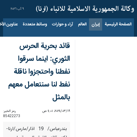
٩ آب ٢٠٢٦
الصفحة الرئيسية
إيران
العالم
آراء و حوارات
وسائط متعددة
عناوين الأخب
قائد بحرية الحرس
الثوري: اينما سرقوا
نفطنا واحتجزوا ناقلة
نفط لنا سنتعامل معهم
بالمثل
١٩‏/٠٣‏/٢٠٢٤، ٤:٠١ ص
رمز الخبر:
85422273
بندرعباس/ 19 اذار/مارس/ارنا-