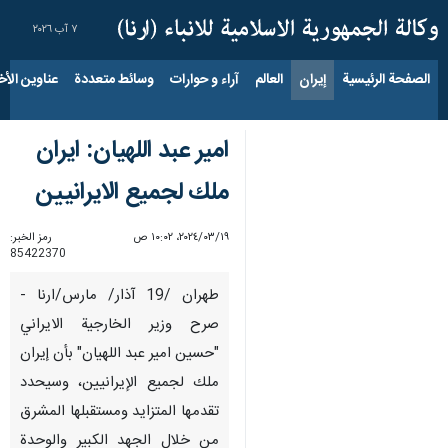
٧ آب ٢٠٢٦
الصفحة الرئيسية
إيران
العالم
آراء و حوارات
وسائط متعددة
عناوين الأخب
امير عبد اللهيان: ايران
ملك لجميع الايرانيين
١٩‏/٠٣‏/٢٠٢٤، ١٠:٠٢ ص
رمز الخبر:
85422370
طهران /19 آذار/ مارس/ارنا -
صرح وزير الخارجية الايراني
"حسين امير عبد اللهيان" بأن إيران
ملك لجميع الإيرانيين، وسيحدد
تقدمها المتزايد ومستقبلها المشرق
من خلال الجهد الكبير والوحدة