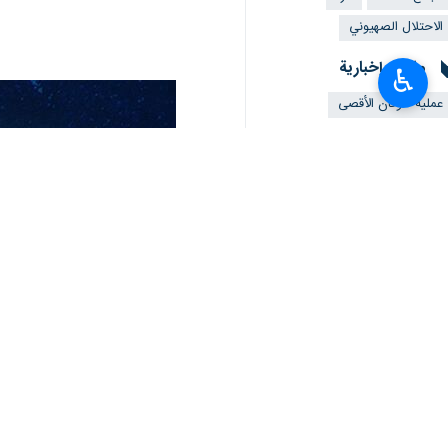
الاحتلال الصهيوني
ملفات إخبارية
♿︎
عملية طوفان الأقصى
تعليقك