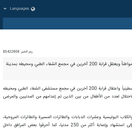
رمز الخبر:
85422808
طهران/ 19 آذار/مارس/إرنا- قال المكتب الإعلامي الحكومي إنه ارتكب الاحتلال الصهيوني مجزرة دامية ويعدم 50 مواطناً ويعتقل قرابة 200 آخرين في مجمع الشفاء الطبي ومحيطه بمدينة
Sوقال المكتب الإعلامي إنه اعترف جيش الاحتلال الصهيوني بارتكابه مجزرة دامية من خلال إعدام أكثر من 50 مدنياً فلسطينياً واعتقال قرابة 200 آخرين في مجمع مستشفى الشفاء الطبي ومحيطه
احتلال لعدد من الأطفال من بين الذين تم إعدامهم من المدنيين والمرضى
لاب البوليسية وعشرات الدبابات والطائرات المسيرة والطائرات المروحية،
وأطلقوا النار والقذائف والصواريخ بكثافة داخل المجمع الطبي تجاه المرضى والنازحين والمدنيين الأمر الذي أدى إلى استشهاد وإصابة أكثر من 250 مدنيا، كما أحرقوا بعض المرافق داخل