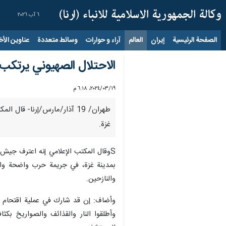
٦ آب ٢٠٢٦
الصفحة الرئيسية
إيران
العالم
آراء و حوارات
وسائط متعددة
عناوين الأخب
الاحتلال الصهيوني يرتكب
١٩‏/٠٣‏/٢٠٢٤، ٦:١٨ م
غزة.
بمدينة غزة، في جريمة حرب واضحة وانت
والنازحين.
وأضاف: إن قد شارك في عملية اقتحام مج