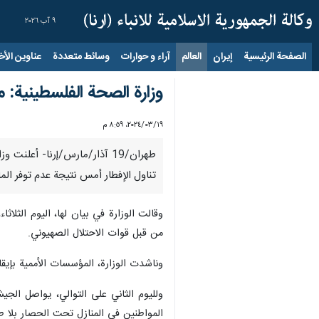
٩ آب ٢٠٢٦
الصفحة الرئيسية
إيران
العالم
آراء و حوارات
وسائط متعددة
عناوين الأخب
وزارة الصحة الفلسطينية:
١٩‏/٠٣‏/٢٠٢٤، ٨:٥٩ م
طهران/19 آذار/مارس/إرنا- أ
تناول الإفطار أمس نتيجة عدم توفر ال
وقالت الوزارة في بيان لها، اليوم الثلا
من قبل قوات الاحتلال الصهيوني.
وناشدت الوزارة، المؤسسات الأممية بإي
ولليوم الثاني على التوالي، يواصل ال
المواطنين في المنازل تحت الحصار بلا ط