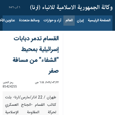
٦ آب ٢٠٢٦
الصفحة الرئيسية
إيران
العالم
آراء و حوارات
وسائط متعددة
عناوين الأخب
القسام تدمر دبابات
إسرائيلية بمحيط
"الشفاء" من مسافة
صفر
٢٢‏/٠٣‏/٢٠٢٤، ٦:٤٤ ص
رمز الخبر:
85424255
طهران / 22 اذار/مارس/ارنا- بثت
كتائب القسام -الجناح العسكري
لحركة المقاومة الإسلامية