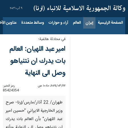
٩ آب ٢٠٢٦
الصفحة الرئيسية
إيران
العالم
آراء و حوارات
وسائط متعددة
عناوين الأخب
في محادثة هاتفية؛
امير عبد اللهيان: العالم
بات يدرك ان نتنياهو
وصل الى النهاية
٢٢‏/٠٣‏/٢٠٢٤، ١٠:٤٠ ص
رمز الخبر:
85424354
طهران/ 22 آذار/مارس/إرنا- صرح
وزير الخارجية الايراني "حسين امير
عبد اللهيان" بأن العالم بات يدرك
ان نتنياهو وصل الى النهاية وبأنه