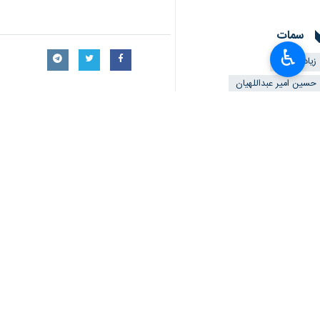
سمات
♿︎
زياد النخالة
حسين امير عبداللهيان
الجهاد الاسلامي
فلسطین
تعليقك