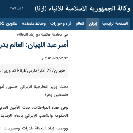
٦ آب ٢٠٢٦
الصفحة الرئيسية
إيران
العالم
آراء و حوارات
وسائط متعددة
عناوين الأخب
في محادثة هاتفية مع زیاد النخالة؛
أمير عبد اللهيان: العالم 
٢٢‏/٠٣‏/٢٠٢٤، ٧:١٣ م
طهران/22 اذار/مارس/ارنا-أکد وزير الخارجية الإيراني حسين أمير عبد اللهيان ان العالم يدرك بوضوح أن الدفاع عن حقوق الإنسان وحقوق المرأة والأطفال هو لعبة سياسية غربية.
بحث وزير الخارجية الإيراني حسين أمير
فلسطين وغزة.
وفي هذه المباحثات، بعث الأمين العام لح
الحكومة والشعب الإيراني بالعام الجديد
ووصف زياد النخالة قدرات ومعنويات المق