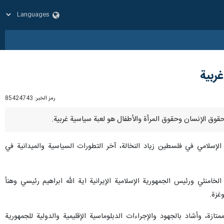
غربية
رمز الخبر:
85424743
الإسلامي في فلسطين زياد النخالة، آخر التطورات السياسية والميدانية في
الخامنئي ورئيس الجمهورية الإسلامية الإيرانية اية الله ابراهیم رئیسي وهنأ
غزة.
زة، وأشاد بالجهود والإجراءات الدبلوماسية الإقليمية والدولية للجمهورية