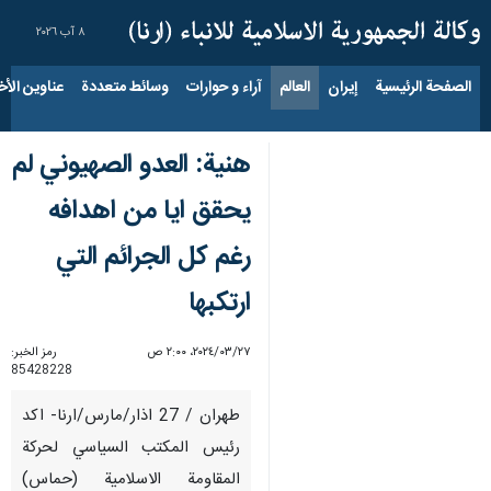
٨ آب ٢٠٢٦
الصفحة الرئيسية
إيران
العالم
آراء و حوارات
وسائط متعددة
عناوين الأخب
هنية: العدو الصهيوني لم
يحقق ايا من اهدافه
رغم كل الجرائم التي
ارتكبها
٢٧‏/٠٣‏/٢٠٢٤، ٢:٠٠ ص
رمز الخبر:
85428228
طهران / 27 اذار/مارس/ارنا- اكد
رئيس المكتب السياسي لحركة
المقاومة الاسلامية (حماس)