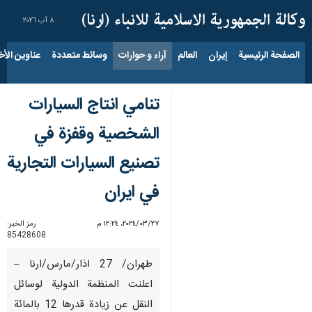
٨ آب ٢٠٢٦
الصفحة الرئيسية
إيران
العالم
آراء و حوارات
وسائط متعددة
عناوين الأخب
تنامي انتاج السيارات
الشخصية وقفزة في
تصنيع السيارات التجارية
في ايران
٢٧‏/٠٣‏/٢٠٢٤، ١٢:٢٤ م
رمز الخبر:
85428608
طهران/ 27 اذار/مارس/ارنا –
اعلنت المنظمة الدولية لوسائل
النقل عن زيادة قدرها 12 بالمائة