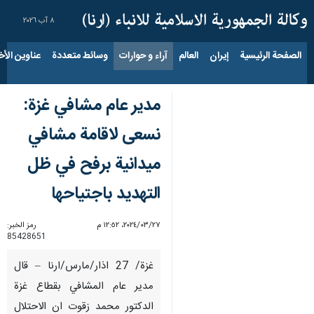
٨ آب ٢٠٢٦
الصفحة الرئيسية
إيران
العالم
آراء و حوارات
وسائط متعددة
عناوين الأخب
مدير عام مشافي غزة:
نسعى لاقامة مشافي
ميدانية برفح في ظل
التهديد باجتياحها
٢٧‏/٠٣‏/٢٠٢٤، ١٢:٥٢ م
رمز الخبر:
85428651
غزة/ 27 اذار/مارس/ارنا – قال
مدير عام المشافي بقطاع غزة
الدكتور محمد زقوت ان الاحتلال