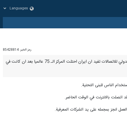
رمز الخبر:
85428814