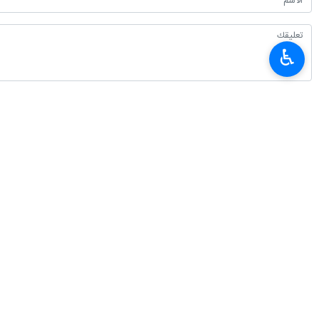
♿︎
المركز الـ 81.
وابلغ زارع بور الصحفيين اليوم الاربعاء
واضاف ان اكثر من 7 الاف قرية في البلاد تم وصلها خلال العامين الماضيين بالانترنت وان 95 بالمائة من القرى تكون قد اتصلت بالانترنت في الوقت الحاضر.
وقال وزير الاتصالات في جانب اخر ان هن
آراء و حوارات
٠ Persons