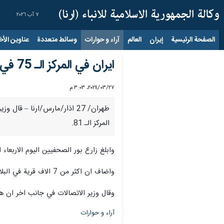
٧ آب ٢٠٢٦
الصفحة الرئيسية
إيران
العالم
آراء و حوارات
وسائط متعددة
عناوين الأخب
ايران في المركز الـ 75 في مجال الاتصالات
٢٧‏/٠٣‏/٢٠٢٤، ٣:٠٣ م