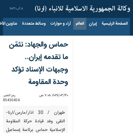
٨ آب ٢٠٢٦
الصفحة الرئيسية
إيران
العالم
آراء و حوارات
وسائط متعددة
عناوين الأخب
حماس والجهاد: نثمّن
ما تقدمه إيران..
وجبهات الإسناد تؤكد
وحدة المقاومة
٣٠‏/٠٣‏/٢٠٢٤، ٧:٠٥ ص
رمز الخبر:
85430454
طهران / 30 اذار/مارس/ارنا-
التقى وفد قيادة حركة المقاومة
الإسلامية حماس برئاسة إسماعيل