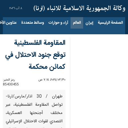
٨ آب ٢٠٢٦
الصفحة الرئيسية
إيران
العالم
آراء و حوارات
وسائط متعددة
عناوين الأخب
المقاومة الفلسطينية
توقع جنود الاحتلال في
كمائن محكمة
٣٠‏/٠٣‏/٢٠٢٤، ٧:١٤ ص
رمز الخبر:
85430455
طهران / 30 اذار/مارس/ارنا-
تواصل المقاومة الفلسطينية، عبر
مختلف أجنحتها العسكرية،
التصدي لقوات الاحتلال الإسرائيلي