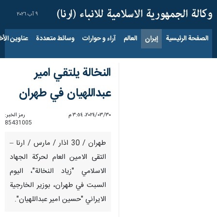
٩ آب ٢٠٢٦
الصفحة الرئيسية
إيران
العالم
آراء و حوارات
وسائط متعددة
عناوين الأخب
النخالة يلتقي امير
عبداللهيان في طهران
٣٠‏/٠٣‏/٢٠٢٤، ٣:٥٤ م
رمز الخبر:
85431005
طهران / 30 اذار / مارس / ارنا –
التقى الامين العام لحركة الجهاد
الاسلامي "زياد النخالة"، اليوم
السبت في طهران، بوزير الخارجية
الايراني "حسين امير عبداللهيان".