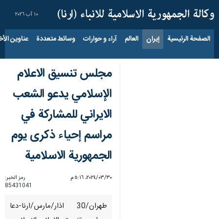
١٠ آب ٢٠٢٦
الصفحة الرئيسية
إيران
العالم
آراء و حوارات
وسائط متعددة
عناوين الأخب
مجلس تنسيق الاعلام
الإسلامي يدعو الشعب
الايراني للمشاركة في
مراسم إحياء ذكرى يوم
الجمهورية الاسلامية
٣٠‏/٠٣‏/٢٠٢٤، ٥:١٦ م
رمز الخبر:
85431041
طهران/30 اذار/مارس/ارنا-دعا