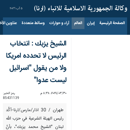
٥ آب ٢٠٢٦
الصفحة الرئيسية
إيران
العالم
آراء و حوارات
وسائط متعددة
عناوين الأخب
الشيخ يزبك : انتخاب
الرئيس لا تحدده امريكا
ولا من يقول "اسرائيل
ليست عدوا"
٣٠‏/٠٣‏/٢٠٢٤، ٨:٣٨ م
رمز الخبر:
85431139
طهران / 30 اذار/مارس/ارنا-أكَّد
رئيس الهيئة الشرعية في حزب الله
لبنان "الشيخ محمد يزبك"، بأنَّ