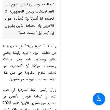
"يدنا ممدودة في لبنان، اليوم قبل
الغد لانتخاب رئيس للجمهورية، لا
تحدِّده لنا أميركا ولا تُحدِّده أهواء
الآخرين ولا الجماعة الذين يقولون
إنّ "إسرائيل" ليست عدوًّا".
واضاف "الشيخ يزبك" في تصريح له
من بعلبك اليوم : نريد رئيسًا يحمي
لبنان ويحافظ عليه وعلى سيادته
وإستقلاله؛ مؤكدًا أنَّ "الحديث عن
تسليم سلاح المقاومة في مثل هذا
الوقت وهذه الظروف، غير مقبول".
ورأى رئيس الهيئة الشرعية في حزب
الله، أنَّ "عملية طوفان الأقصى في
♿︎
السابع من تشرين الأول/أكتوبر 2023