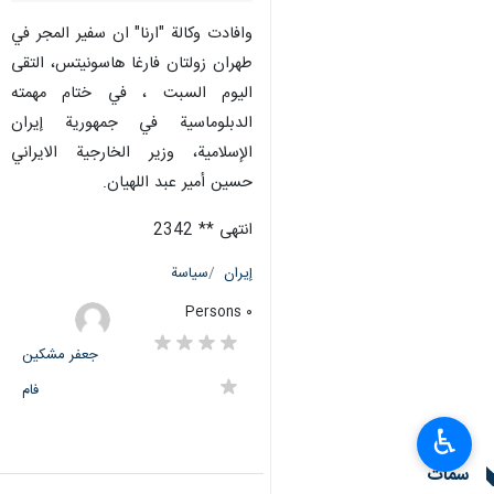
وافادت وكالة "ارنا" ان سفير المجر في
طهران زولتان فارغا هاسونيتس، التقى
اليوم السبت ، في ختام مهمته
الدبلوماسية في جمهورية إيران
الإسلامية، وزير الخارجية الايراني
حسين أمير عبد اللهيان.
انتهى ** 2342
إيران
سياسة
٠ Persons
جعفر مشکین
فام
♿︎
سمات