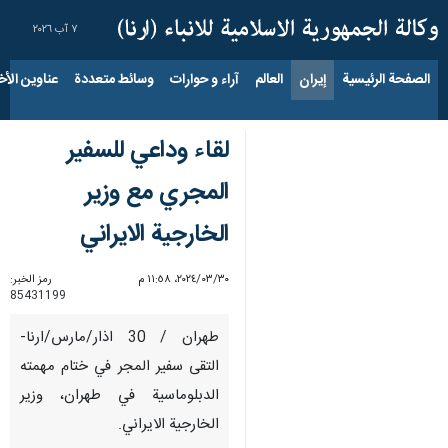
٧ آب ٢٠٢٦
الصفحة الرئيسية
إيران
العالم
آراء و حوارات
وسائط متعددة
عناوين الأخب
لقاء وداعي للسفير
المجري مع وزير
الخارجية الايراني
٣٠‏/٠٣‏/٢٠٢٤، ١١:٥٨ م
رمز الخبر:
85431199
طهران / 30 اذار/مارس/ارنا-
التقى سفير المجر في ختام مهمته
الدبلوماسية في طهران، وزير
الخارجية الايراني.