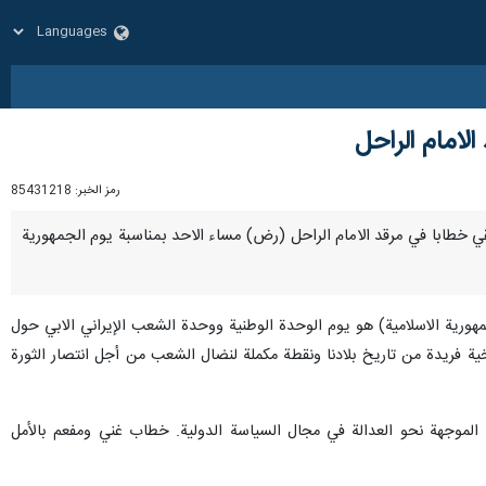
لامام الراحل
رمز الخبر:
85431218
 سيلقي خطابا في مرقد الامام الراحل (رض) مساء الاحد بمناسبة يوم الجمهورية
علام الاسلامي يوم السبت: أن يوم 12 فروردين (31 اذار/مارس ، يوم الجمهورية الاسلامية) هو يوم الوحدة الوطنية ووحدة الشعب الإيراني الابي حول
خية فريدة من تاريخ بلادنا ونقطة مكملة لنضال الشعب من أجل انتصار الثورة
ة العالمية الموجهة نحو العدالة في مجال السياسة الدولية. خطاب غني ومفعم بالأمل