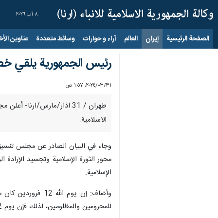
٨ آب ٢٠٢٦
الصفحة الرئيسية
إيران
العالم
آراء و حوارات
وسائط متعددة
عناوين الأخب
رئيس الجمهورية يلقي خطاب
٣١‏/٠٣‏/٢٠٢٤، ١:٥٧ ص
طهران / 31 اذار/مارس/ارنا-
الاسلامية.
محور الثورة الإسلامية وتجسيد الإرادة 
الإسلامية.
وأضاف: إن يوم ال
للمحرومين والمظلومين، لذلك فإن يوم 12 فروردين هو من أيام الله، ومن اكثر الايام اهمية وبركة وحسما في تاريخنا.