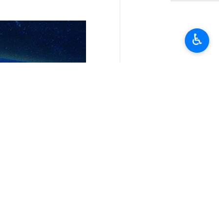
♿︎
تعليقك