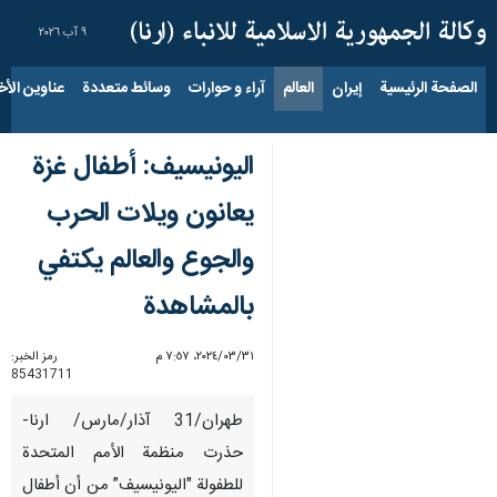
٩ آب ٢٠٢٦
الصفحة الرئيسية
إيران
العالم
آراء و حوارات
وسائط متعددة
عناوين الأخب
اليونيسيف: أطفال غزة
يعانون ويلات الحرب
والجوع والعالم يكتفي
بالمشاهدة
٣١‏/٠٣‏/٢٠٢٤، ٧:٥٧ م
رمز الخبر:
85431711
طهران/31 آذار/مارس/ ارنا-
حذرت منظمة الأمم المتحدة
للطفولة "اليونيسيف” من أن أطفال