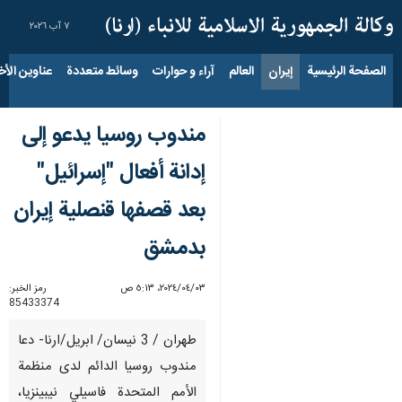
٧ آب ٢٠٢٦
الصفحة الرئيسية
إيران
العالم
آراء و حوارات
وسائط متعددة
عناوين الأخب
مندوب روسيا يدعو إلى
إدانة أفعال "إسرائيل"
بعد قصفها قنصلية إيران
بدمشق
٠٣‏/٠٤‏/٢٠٢٤، ٥:١٣ ص
رمز الخبر:
85433374
طهران / 3 نيسان/ ابريل/ارنا- دعا
مندوب روسيا الدائم لدى منظمة
الأمم المتحدة فاسيلي نيبينزيا،