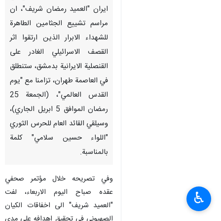
ايران "العميد رمضان شريف"، ان
مراسم تشييع الجثامين الطاهرة
للشهداء الابرار الذين ارتقوا اثر
القصف الاسرائيلي الغادر على
القنصلية الايرانية بدمشق، ستنطلق
في العاصمة طهران، تزامنا مع "يوم
القدس العالمي"، (الجمعة 25
رمضان الموافق 5 ابريل الجاري)،
وسيلقي القائد العام للحرس الثوري
"اللواء حسين سلامي" كلمة
بالمناسبة.
وفي تصريحه خلال مؤتمر صحفي
عقده صباح اليوم الاربعاء، لفت
♿︎
"العميد شريف" الى اخفاقات الكيان
الصهيوني في تحقيق اهدافه على مدى