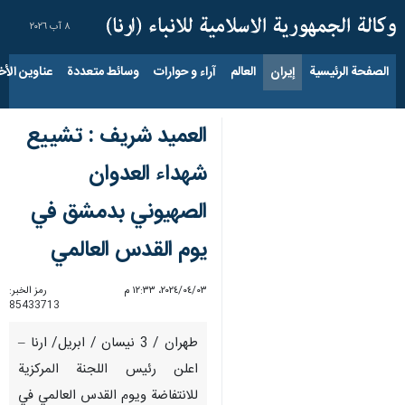
٨ آب ٢٠٢٦
الصفحة الرئيسية
إيران
العالم
آراء و حوارات
وسائط متعددة
عناوين الأخب
العميد شريف : تشييع
شهداء العدوان
الصهيوني بدمشق في
يوم القدس العالمي
٠٣‏/٠٤‏/٢٠٢٤، ١٢:٣٣ م
رمز الخبر:
85433713
طهران / 3 نيسان / ابريل/ ارنا –
اعلن رئيس اللجنة المركزية
للانتفاضة ويوم القدس العالمي في