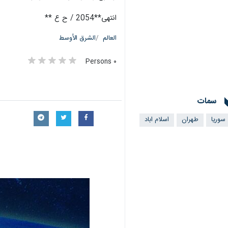
انتهی**2054 / ح ع **
العالم
الشرق الأوسط
٠ Persons
سمات
سوريا
طهران
اسلام اباد