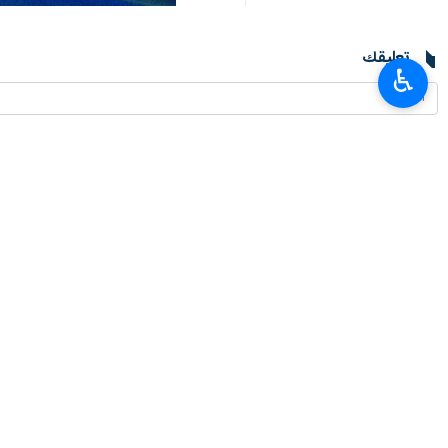
تعليقك
♿︎
أحدث الأخبار
متحدث الجيش: النظام الإيراني السائد في مضيق هرمز لا رجعة فيه
٢٠٢٦-٠٨-٠٨ ١٩:٤١