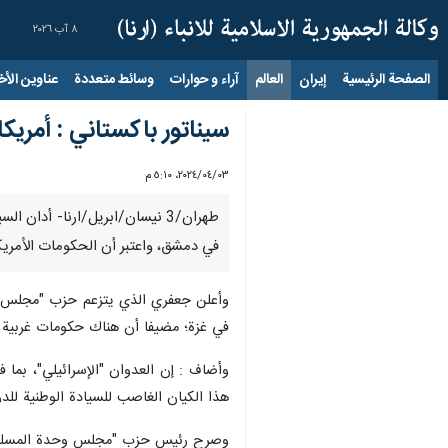
٨ آب ٢٠٢٦
الصفحة الرئيسية
إيران
العالم
آراء و حوارات
وسائط متعددة
عناوين الأخب
سيناتور باكستاني : أمريكا
٠٣‏/٠٤‏/٢٠٢٤، ٥:١٠ م
طهران/3 نیسان/ابریل/ارنا- أدا
في دمشق، واعتبر أن الحكومات الأمريكي
وأعلن جعفري الذي يتزعم حزب "مجلس وحدة
في غزة؛ مضيفا أن هناك حكومات غربية أ
هذا الکیان الغاصب للسيادة الوطنية للدو
وصرح رئيس حزب "مجلس وحدة المسلمين" ال