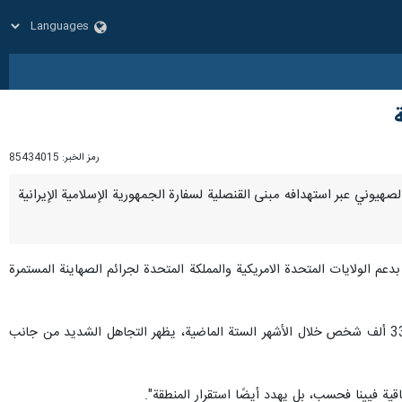
رمز الخبر:
85434015
 الصهيوني عبر استهدافه مبنى القنصلية لسفارة الجمهورية الإسلامية الإيرانية
م الولايات المتحدة الامريكية والمملكة المتحدة لجرائم الصهاينة المستمرة
وأضاف : إن العدوان "الإسرائيلي"، بما في ذلك الحصار اللاإنساني على قطاع غزة، والذي أدى إلى مقتل ما يقرب من 33 ألف شخص خلال الأشهر الستة الماضية، يظهر التجاهل الشديد من جانب
ة فيينا فحسب، بل يهدد أيضًا استقرار المنطقة".