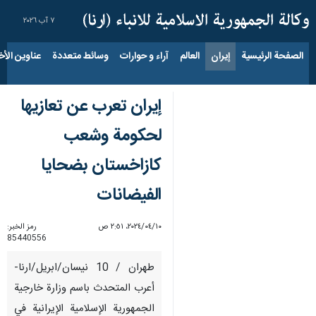
٧ آب ٢٠٢٦
الصفحة الرئيسية
إيران
العالم
آراء و حوارات
وسائط متعددة
عناوين الأخب
إيران تعرب عن تعازيها
لحكومة وشعب
كازاخستان بضحايا
الفيضانات
١٠‏/٠٤‏/٢٠٢٤، ٢:٥١ ص
رمز الخبر:
85440556
طهران / 10 نيسان/ابريل/ارنا-
أعرب المتحدث باسم وزارة خارجية
الجمهورية الإسلامية الإيرانية في