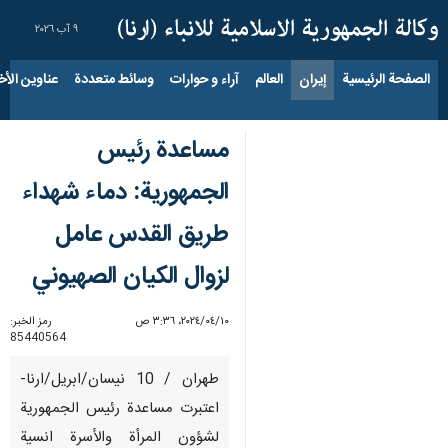
٩ آب ٢٠٢٦
الصفحة الرئيسية
إيران
العالم
آراء و حوارات
وسائط متعددة
عناوين الأخب
مساعدة رئيس
الجمهورية: دماء شهداء
طريق القدس عامل
لزوال الكيان الصهيوني
١٠‏/٠٤‏/٢٠٢٤، ٣:٣٦ ص
رمز الخبر:
85440564
طهران / 10 نيسان/ابريل/ارنا-
اعتبرت مساعدة رئيس الجمهورية
لشؤون المرأة والأسرة انسية