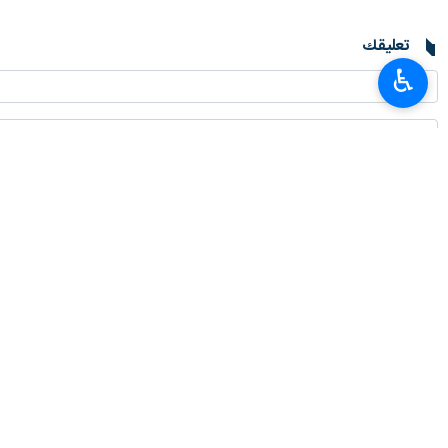
تعليقك
♿︎
أحدث الأخبار
حركة العبور في منفذ مهران الحدودي سجلت رقما قياسيا عالميا
٢٠٢٦-٠٨-٠٦ ٠٤:١٩
وزير العلوم الايراني ورئيس بيت الحكمة العراقي يؤكدان على تطوير التعاون الع