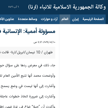
٦ آب ٢٠٢٦
الصفحة الرئيسية
إيران
العالم
آراء و حوارات
وسائط متعددة
عناوين الأخب
مسؤولة أممية: الإنسانية 
١٠‏/٠٤‏/٢٠٢٤، ٤:٤٦ ص
طهران / 10 نيسان/ابريل/ارنا- قالت نائبة الأمين العام للأمم المتحدة، أمينة محمد، الثلاثاء، إن الإنسانية فقدت “بوصلتها الأخلاقية” فيما يتعلق بقطاع غزة .
جاء ذلك في معرض ردها على سؤال حول ا
وأوضحت محمد أنها تتبع الأمين العام للأ
وأشارت إلى أنها ليست في وضع يسمح لها ب
وأشارت إلى ضرورة اتخاذ خطوات عاجلة ب
وأكدت أن “جيلا” ضاع في غزة ضمن إطار 